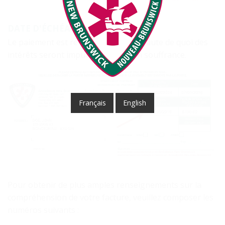
DATE D'ÉCHÉANCE
Le paiement est requis à cette date, faute de quoi des
intérêts seront imputés au solde en souffrance.
Français
English
Pour obtenir de plus amples renseignements sur la
compréhension de votre facture, veuillez composer les
numéros suivants :