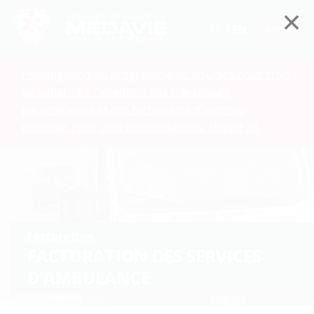
FR /
EN
Menu
Prolongation du programme de bourses pour frais
de scolarité à l’intention des travailleurs
paramédicaux et des techniciens d’urgence
médicale. Pour plus d'informations, cliquer ici.
Facturation
FACTURATION DES SERVICES
D'AMBULANCE